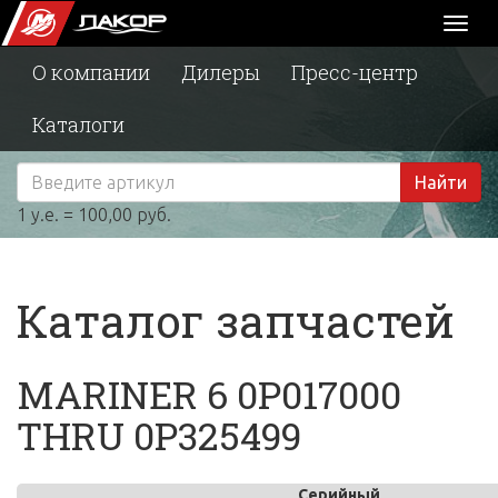
Toggl
naviga
О компании
Дилеры
Пресс-центр
Каталоги
Найти
1 у.е. = 100,00 руб.
Каталог запчастей
MARINER 6 0P017000
THRU 0P325499
Серийный