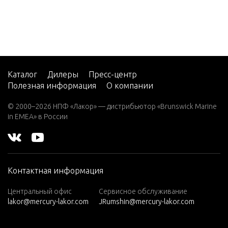
EFI (2.5
L)
V-220
W-48
W-55
Каталог
Дилеры
Пресс-центр
Полезная информация
О компании
W15
W15
© 2000–2026 НПФ «Лакор» — дистрибьютор «Brunswick Marine
(M)
in EMEA» в России
W15
(ML)
W25
Контактная информация
(M)
W25
Центральный офис
Сервисное обслуживание
lakor@mercury-lakor.com
JRumshin@mercury-lakor.com
(ML)
W30