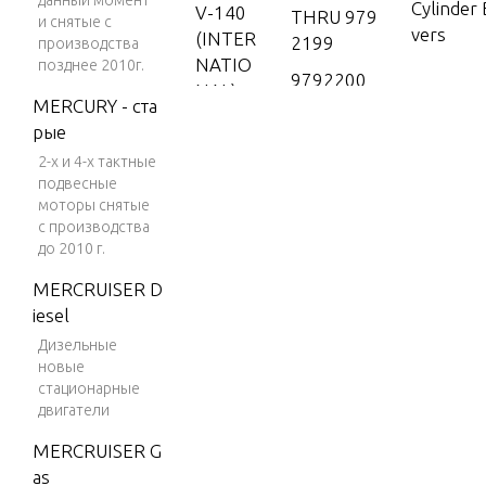
данный момент
Cylinder
V-140
THRU 979
и снятые с
vers
(INTER
2199
производства
NATIO
позднее 2010г.
9792200
NAL)
Drivesha
MERCURY - ста
THRU 0P0
V-150
рые
16999
2-х и 4-х тактные
V-150
Electric
подвесные
(EFI)
s
моторы снятые
V-150
с производства
до 2010 г.
(MAG/
Fuel Fil
EFI)
MERCRUISER D
iesel
V-150
Fuel Tan
DFI (2.
Дизельные
(3.2 Gall
новые
5L)
стационарные
V-150
двигатели
Fuel Tan
EFI (2.5
MERCRUISER G
(6.6 Gall
L)
as