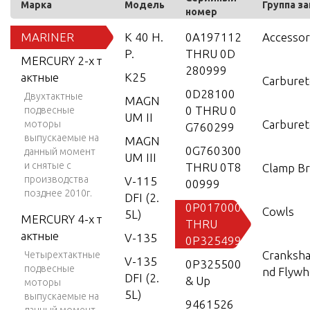
Марка
Модель
Группа з
номер
MARINER
K 40 H.
0A197112
Accessor
P.
THRU 0D
MERCURY 2-х т
280999
актные
K25
Carburet
0D28100
Двухтактные
MAGN
0 THRU 0
подвесные
UM II
Carburet
моторы
G760299
выпускаемые на
MAGN
0G760300
данный момент
UM III
и снятые с
THRU 0T8
Clamp Br
производства
V-115
00999
позднее 2010г.
DFI (2.
0P017000
Cowls
5L)
MERCURY 4-х т
THRU
актные
V-135
0P325499
Crankshaf
Четырехтактные
V-135
0P325500
подвесные
nd Flywh
DFI (2.
& Up
моторы
5L)
выпускаемые на
9461526