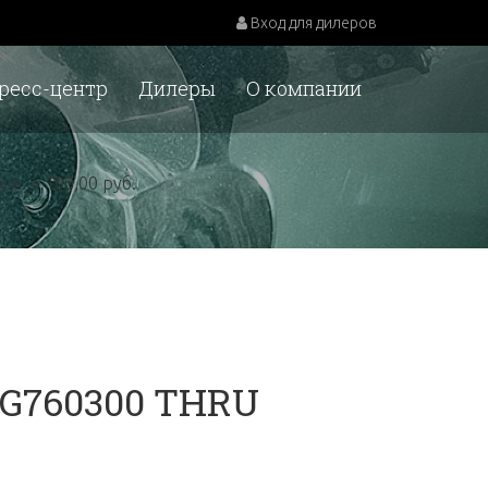
Вход для дилеров
ресс-центр
Дилеры
О компании
у.е. = 100,00 руб.
0G760300 THRU