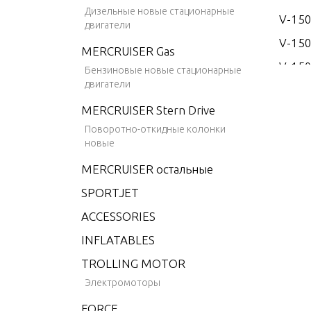
Дизельные новые стационарные
V-150
двигатели
V-15
MERCRUISER Gas
V-150
Бензиновые новые стационарные
двигатели
V-15
MERCRUISER Stern Drive
V-17
Поворотно-откидные колонки
V-175
новые
V-175
MERCRUISER остальные
V-175
SPORTJET
V-175
ACCESSORIES
V-175
INFLATABLES
V-20
TROLLING MOTOR
V-200
Электромоторы
V-200
FORCE