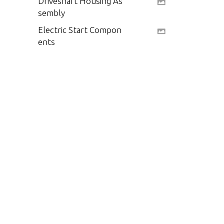
Driveshaft Housing As
sembly
Electric Start Compon
ents
Fuel System Compone
nts
Fuel System Compone
nts(Commercial Engin
es)
Gasket Set Componen
ts, Engine Overhaul
Gear Housing(Drivesh
aft) (2.25:1 Gear Rati
o)
Gear Housing, Propell
er Shaft - 2.25:1 Gear
Ratio