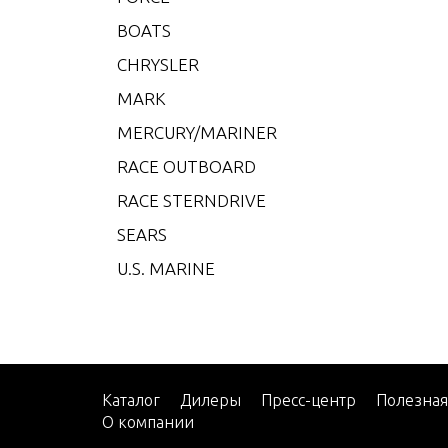
V-200
BOATS
V-200
CHRYSLER
V-22
MARK
W-48
MERCURY/MARINER
W-55
RACE OUTBOARD
W15
RACE STERNDRIVE
W15 
SEARS
W15 
U.S. MARINE
W25 
W25 
W30 
W40 
Каталог
Дилеры
Пресс-центр
Полезна
О компании
W8 (M