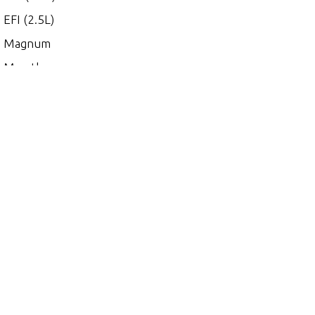
 EFI (2.5L)
0 Magnum
 Marathon
00
5
 (EFI)
 (MAG/EFI)
 (SKI)
 DFI (2.5L)
 EFI (2.5L)
0
 (2.5L) 1991 ONLY
 (EFI)