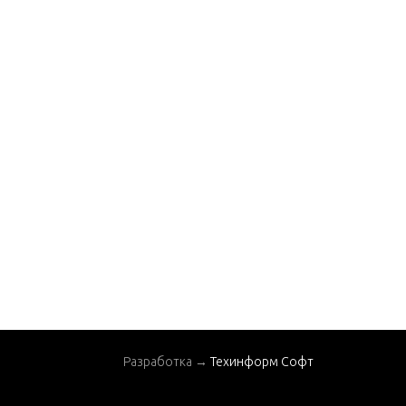
Ignition/Electrical Co
mponents
Jet Linkage
Jet Pump Assembly
Jet Water Pump Com
ponents
Lube Chart
Service/Support Mate
rial
Starter Assembly(Ma
nual)
Swivel Bracket Assem
bly
Разработка →
Техинформ Софт
Throttle and Shift Lin
kage(Remote Control)