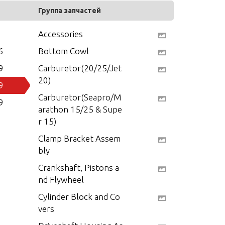
Группа запчастей
Accessories
6
Bottom Cowl
9
Carburetor(20/25/Jet
20)
9
Carburetor(Seapro/M
9
arathon 15/25 & Supe
r 15)
Clamp Bracket Assem
bly
Crankshaft, Pistons a
nd Flywheel
Cylinder Block and Co
vers