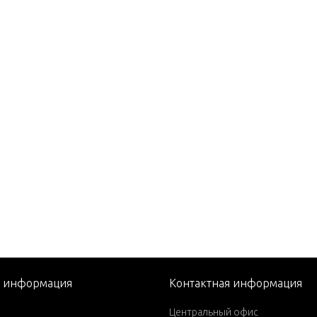
 (MAG/EFI)
 EFI (2.5L)
0
(M)
(ML)
(M)
(ML)
(W/MARATHON)
(W/MARATHON)
я информация
Контактная информация
)(W/Marathon)
Центральный офис