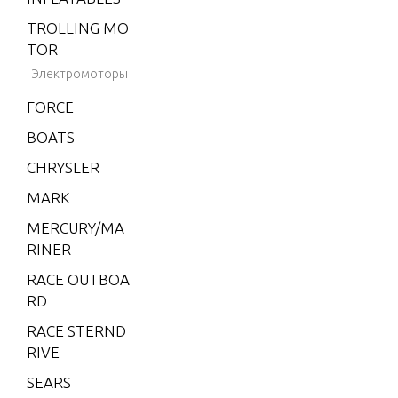
5L)
TROLLING MO
V-220
Ign
TOR
W-48
mp
Электромоторы
W-55
FORCE
Jet
W15
BOATS
W15 (M)
CHRYSLER
Je
W15 (ML)
MARK
W25 (M)
MERCURY/MA
Je
W25 (ML)
RINER
po
W30 (W/MA
RACE OUTBOA
RATHON)
RD
Lu
W40 (W/MA
RACE STERND
RATHON)
RIVE
Ser
W8 (M)(W/M
SEARS
rial