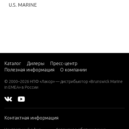
arathon)
U.S. MARINE
W8 (ML)(W/
St
Marathon)
nua
W8 (SUL)(W/
Marathon)
Swi
2 H.P. (EXPO
bly
RT)
2 H.P. THRU
Каталог
Дилеры
Пресс-центр
Thr
STER (EXPO
Полезная информация
О компании
ka
RT)
© 2000–2026 НПФ «Лакор» — дистрибьютор «Brunswick Marine
2.5
in EMEA» в России
Thr
2.5 (4-STRO
kag
KE) Carb
2A
Thr
Контактная информация
2B
kag
ft)