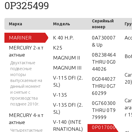
0P325499
Серийный
Марка
Модель
Гру
номер
MARINER
K 40 H.P.
0A730007
Acc
& Up
MERCURY 2-х т
K25
актные
0B238464
Bo
MAGNUM II
THRU 0G0
Двухтактные
MAGNUM III
44026
подвесные
Car
моторы
V-115 DFI (2.
0G044027
выпускаемые на
20)
5L)
THRU 0G7
данный момент
и снятые с
60299
V-135
производства
Ca
0G760300
позднее 2010г.
V-135 DFI (2.
ar
THRU 0T9
5L)
r 1
MERCURY 4-х т
79999
V-140 (INTE
актные
0P017000
RNATIONAL)
Четырехтактные