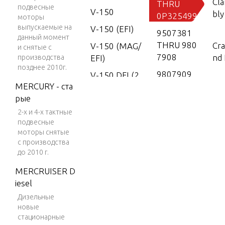
Cl
THRU
подвесные
V-150
bly
0P325499
моторы
выпускаемые на
V-150 (EFI)
9507381
данный момент
THRU 980
Cra
V-150 (MAG/
и снятые с
7908
nd 
производства
EFI)
позднее 2010г.
9807909
V-150 DFI (2.
MERCURY - ста
THRU 0P0
5L)
Cyl
рые
16999
ver
V-150 EFI (2.
2-х и 4-х тактные
5L)
подвесные
моторы снятые
Dri
V-150 Magn
с производства
se
um
до 2010 г.
V-150 Marat
MERCRUISER D
hon
Ele
iesel
en
V-1500
Дизельные
новые
V-175
стационарные
Fu