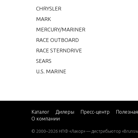
CMD 4
CHRYSLER
CMD 4
MARK
CMD 4
MERCURY/MARINER
CMD 4
RACE OUTBOARD
CMD 4
RACE STERNDRIVE
CMD 4
SEARS
CMD 4
U.S. MARINE
CMD 
CMD 
CMD Q
CMD Q
Каталог
Дилеры
Пресс-центр
Полезна
О компании
CMD Q
© 2000–2026 НПФ «Лакор» — дистрибьютор «Brunswic
CMD Q