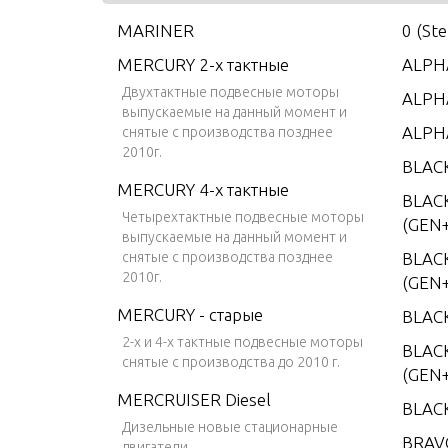
MARINER
0 (St
MERCURY 2-х тактные
ALPHA
Двухтактные подвесные моторы
ALPHA
выпускаемые на данный момент и
ALPH
снятые с производства позднее
2010г.
BLAC
MERCURY 4-х тактные
BLAC
Четырехтактные подвесные моторы
(GEN+
выпускаемые на данный момент и
снятые с производства позднее
BLAC
2010г.
(GEN+
MERCURY - старые
BLAC
2-х и 4-х тактные подвесные моторы
BLACK
снятые с производства до 2010 г.
(GEN+
MERCRUISER Diesel
BLAC
Дизельные новые стационарные
BRAV
двигатели