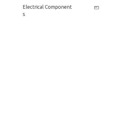
Electrical Component
s
Exhaust Manifold And
Elbow
Flywheel Housing
Fuel Module Compon
ents -Bravo
Gasket Set, Overhaul
Intake Manifold
Oil Pan And Oil Pump
Poppet Valve Assemb
ly
Remote Oil System
Seawater Pump