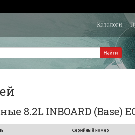
Каталоги
П
1 
Найти
тей
ые 8.2L INBOARD (Base) EC
ль
Серийный номер