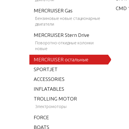
CMD 1
MERCRUISER Gas
CMD 1
Бензиновые новые стационарные
двигатели
CMD 2
MERCRUISER Stern Drive
CMD 2
Поворотно-откидные колонки
CMD 2
новые
CMD 2
MERCRUISER остальные
CMD 2
SPORTJET
CMD 2
ACCESSORIES
CMD 4
INFLATABLES
CMD 4
TROLLING MOTOR
CMD 4
Электромоторы
CMD 4
FORCE
CMD 4
BOATS