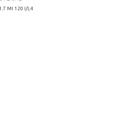
.7 MI 120 I/L4
.7 MS 120 I/L4
.8 EI 165
.8 EI 170
.8 EI 200
.8 ES 165
.8 ES 170
.8 ES 200
.2 EI 250
.2 EI 270
.2 EI 300
.2 EI 300 VM 254 I/L6
.2 EI 320