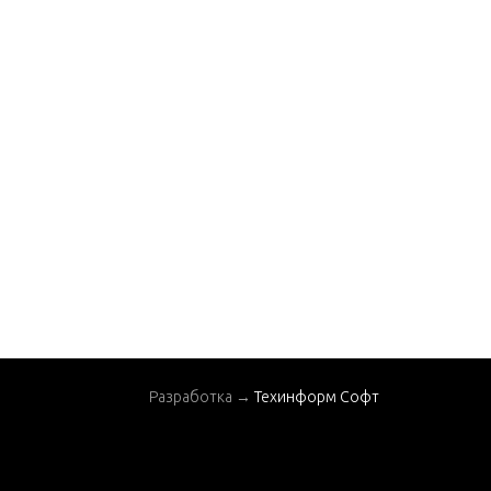
Service and Support
Material
Starter Motor
Throttle Body, Digital
Throttle-Shift
Transmission and Engi
ne Mounting, Hurth 6
30/800
Transmission and Rela
ted Parts(Hurth 630/
800)
Water Drain System
Water Pump And Fron
Разработка →
Техинформ Софт
t Cover
Wiring Harness and Lif
ting Brackets