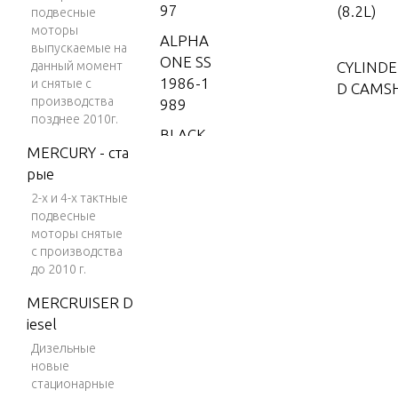
97
(8.2L)
подвесные
моторы
ALPHA
выпускаемые на
ONE SS
данный момент
CYLINDE
1986-1
и снятые с
D CAMS
производства
989
позднее 2010г.
BLACK
CYLIND
MERCURY - ста
SCORP
ROCKER 
рые
ION 35
0 MAG
2-х и 4-х тактные
подвесные
MPI
CYLIND
моторы снятые
ROCKER 
BLACK
с производства
до 2010 г.
SCORP
ION 35
DISTRIB
MERCRUISER D
0 MAG
NITION
iesel
SKI (GE
TS
Дизельные
N+) V-8
новые
1996
стационарные
ELECTRI