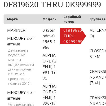
0F819620 THRU 0K999999
Серийный
Марка
Модель
Группа з
номер
MARINER
0 (Ster
0F819620
ALTERN
ndrive)
THRU
O)
MERCURY 2-х т
1965-1
0K999999
актные
966
Двухтактные
CLOSED 
ALPHA
подвесные
STEM
моторы
ONE (G
выпускаемые на
EN.II) 1
данный момент
CRANKSH
991-19
и снятые с
NS AND
95
производства
(7.4L)
позднее 2010г.
ALPHA
ONE (G
MERCURY 4-х т
EN.II) 1
CRANKSH
актные
996-19
NS AND
Четырехтактные