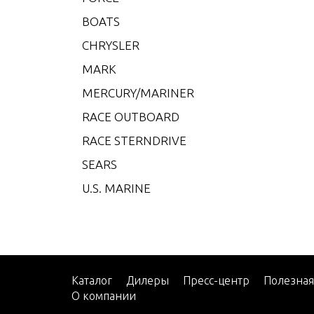
CMD 4
BOATS
CMD 4
CHRYSLER
CMD 4
MARK
CMD 4
MERCURY/MARINER
CMD 4
RACE OUTBOARD
CMD 4
RACE STERNDRIVE
CMD 4
SEARS
CMD 4
U.S. MARINE
CMD 
CMD 
CMD Q
CMD Q
Каталог
Дилеры
Пресс-центр
Полезна
О компании
CMD Q