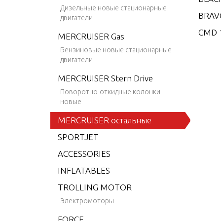
Дизельные новые стационарные
BRAV
двигатели
CMD 1
MERCRUISER Gas
CMD 1
Бензиновые новые стационарные
двигатели
CMD 2
MERCRUISER Stern Drive
CMD 2
Поворотно-откидные колонки
CMD 2
новые
CMD 2
MERCRUISER остальные
CMD 2
SPORTJET
CMD 2
ACCESSORIES
CMD 4
INFLATABLES
CMD 4
TROLLING MOTOR
CMD 4
Электромоторы
CMD 4
FORCE