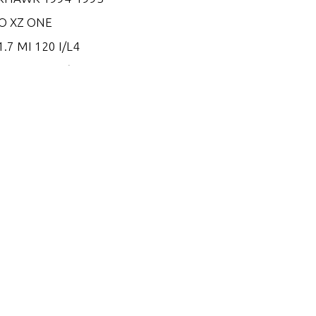
O XZ ONE
.7 MI 120 I/L4
.7 MS 120 I/L4
.8 EI 165
.8 EI 170
.8 EI 200
.8 ES 165
.8 ES 170
.8 ES 200
.2 EI 250
.2 EI 270
.2 EI 300
.2 EI 300 VM 254 I/L6