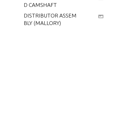
D CAMSHAFT
DISTRIBUTOR ASSEM
BLY (MALLORY)
DRIVE SHAFT EXTEN
SION COMPONENTS
DRIVE SHAFT EXTEN
SION COMPONENTS
(M0059-G8)
DRIVE SHAFT EXTEN
SION COMPONENTS
(M0061-G8)
DRIVE SHAFT EXTEN
SION COMPONENTS
(M0062-G8)
ENGINE MOUNTING
EXHAUST MANIFOLD