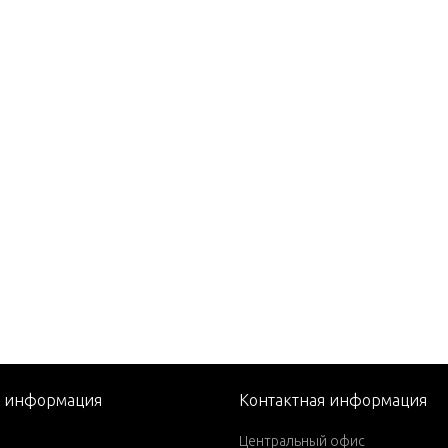
.2 EI 320
.2 ES 250
.2 ES 270
.2 ES 300
.2 ES 300 VM 254 I/L6
.2 ES 320
.2 MI 200
.2 MI 230
4.2 MS 200
4.2 MS 230
SD 2.0 EI 115
SD 2.0 EI 130
я информация
Контактная информация
SD 2.0 EI 150
Центральный офис