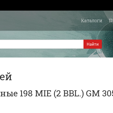
Каталоги
П
1 
Найти
тей
е 198 MIE (2 BBL.) GM 305