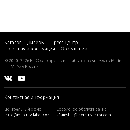
STEERIN
EFI (2.5
SSEMBLY
L)
(MANUA
V-220
W-48
STEERIN
W-55
SSEMBLY
Каталог
Дилеры
Пресс-центр
(MANUA
Полезная информация
О компании
W15
W15
© 2000–2026 НПФ «Лакор» — дистрибьютор «Brunswick Marine
SWIVEL 
(M)
in EMEA» в России
SEMBLY
W15
(ML)
THROTT
W25
T LINKA
Контактная информация
(M)
C)
W25
Центральный офис
Сервисное обслуживание
lakor@mercury-lakor.com
JRumshin@mercury-lakor.com
(ML)
THROTT
W30
T LINKA