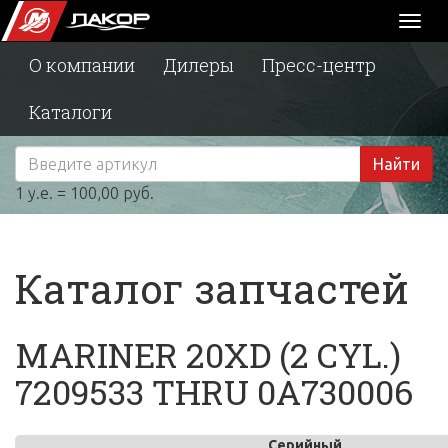
Toggl
naviga
О компании
Дилеры
Пресс-центр
Каталоги
Найти
1 у.е. = 100,00 руб.
Каталог запчастей
MARINER 20XD (2 CYL.)
7209533 THRU 0A730006
Серийный