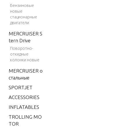
CYLINDE
V-150
Бензиновые
D COVER
Magnu
новые
ROUP #2
m
стационарные
двигатели
V-150
Marath
DRIVE S
MERCRUISER S
on
NG ASS
tern Drive
Поворотно-
V-1500
откидные
ELECTR
V-175
колонки новые
NTS
V-175
MERCRUISER о
(EFI)
стальные
FUEL FI
V-175
SPORTJET
LY
(MAG/
ACCESSORIES
EFI)
INFLATABLES
GEAR HO
V-175
VER SHA
(SKI)
TROLLING MO
TOR
V-175