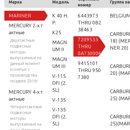
Марка
Модель
Группа з
номер
MARINER
K 40 H.
6443973
BELGIUM
P.
THRU 0B2
MERCURY 2-х т
38463
актные
K25
CARBUR
7209533
Двухтактные
18) (ME
MAGN
THRU
подвесные
NER 20)
UM II
моторы
0A730006
выпускаемые на
MAGN
9415101
данный момент
UM III
CARBUR
и снятые с
THRU 950
20) (MA
производства
V-115
7380
позднее 2010г.
DFI (2.
5L)
CARBUR
MERCURY 4-х т
25) (MA
актные
V-135
Четырехтактные
V-135
подвесные
DFI (2.
CARBUR
моторы
5L)
25)(MAR
выпускаемые на