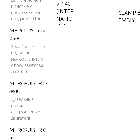
данный момент
V-140
и снятые с
(INTER
CLAMP 
производства
NATIO
позднее 2010г.
EMBLY
NAL)
MERCURY - ста
V-150
рые
COWLS 
2-х и 4-х тактные
V-150
подвесные
(EFI)
моторы снятые
COWLS 
V-150
с производства
до 2010 г.
(MAG/
CRANKSH
EFI)
MERCRUISER D
NS AND
iesel
V-150
DFI (2.
Дизельные
новые
5L)
CYLINDE
стационарные
D COVER
V-150
двигатели
ROUP #1
EFI (2.5
MERCRUISER G
L)
as