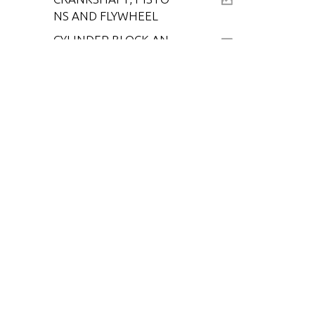
NS AND FLYWHEEL
CYLINDER BLOCK AN
D COVERS (SERIAL G
ROUP #1)
CYLINDER BLOCK AN
D COVERS (SERIAL G
ROUP #2)
DRIVE SHAFT HOUSI
NG ASSEMBLY
ELECTRIC COMPONE
NTS
FUEL FILTER ASSEMB
LY
GEAR HOUSING (DRI
VER SHAFT)