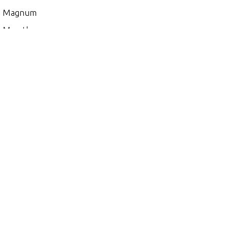
0 Magnum
 Marathon
00
5
 (EFI)
 (MAG/EFI)
 (SKI)
 DFI (2.5L)
 EFI (2.5L)
0
 (2.5L) 1991 ONLY
 (EFI)
 (MAG/EFI)