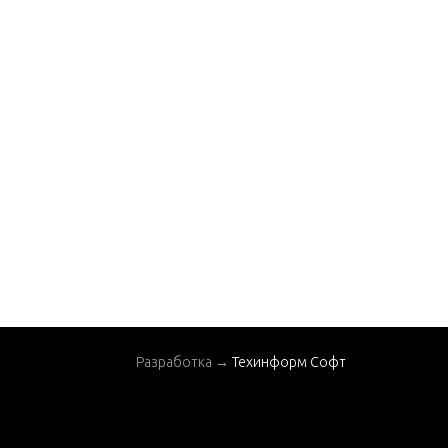
GEAR HOUSING (PRO
PELLER SHAFT)
HARNESS AND STAR
T COMPONENTS
IGNITION COMPONE
NTS
MISC. PARTS / SERIAL
GROUP CHART
STARTER ASSEMBLY,
MANUAL
STEERING HANDLE A
SSEMBLY (MARINER)
(MANUAL)
Разработка →
Техинформ Софт
STEERING HANDLE A
SSEMBLY (MERCURY)
(MANUAL)