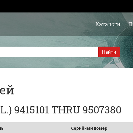
Каталоги
П
1 
Найти
тей
.) 9415101 THRU 9507380
ль
Серийный номер