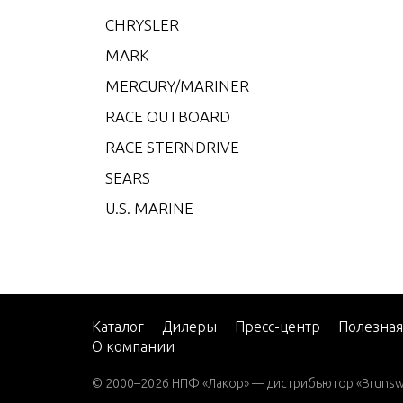
V-200
CHRYSLER
V-22
MARK
W-48
MERCURY/MARINER
W-55
RACE OUTBOARD
W15
RACE STERNDRIVE
W15 
SEARS
W15 
U.S. MARINE
W25 
W25 
W30 
W40 
Каталог
Дилеры
Пресс-центр
Полезна
О компании
W8 (M
W8 (M
© 2000–2026 НПФ «Лакор» — дистрибьютор «Brunswic