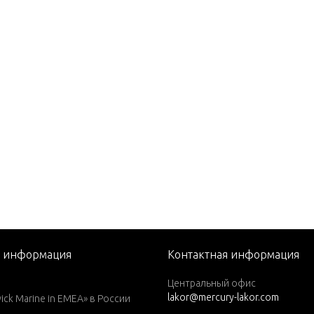
 EFI (2.5L)
0
(M)
(ML)
(M)
(ML)
(W/MARATHON)
(W/MARATHON)
я информация
Контактная информация
)(W/Marathon)
Центральный офис
lakor@mercury-lakor.com
L)(W/Marathon)
k Marine in EMEA» в России