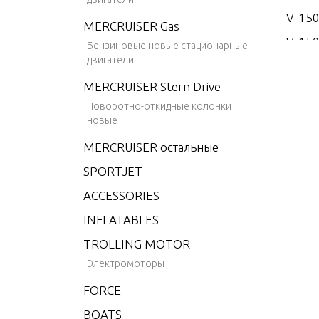
V-15
MERCRUISER Gas
V-150
Бензиновые новые стационарные
двигатели
V-15
MERCRUISER Stern Drive
V-17
Поворотно-откидные колонки
V-175
новые
V-175
MERCRUISER остальные
V-175
SPORTJET
V-175
ACCESSORIES
V-175
INFLATABLES
V-20
TROLLING MOTOR
V-200
Электромоторы
V-200
FORCE
V-200
BOATS