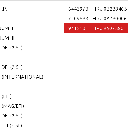
H.P.
6443973 THRU 0B238463
7209533 THRU 0A730006
UM II
9415101 THRU 9507380
UM III
 DFI (2.5L)
5
 DFI (2.5L)
0 (INTERNATIONAL)
0
 (EFI)
 (MAG/EFI)
 DFI (2.5L)
 EFI (2.5L)