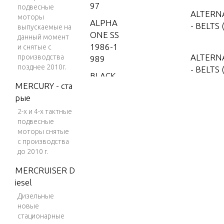
97
подвесные
ALTERN
моторы
ALPHA
- BELTS
выпускаемые на
ONE SS
данный момент
1986-1
и снятые с
ALTERN
производства
989
позднее 2010г.
- BELTS
BLACK
E)
MERCURY - ста
SCORPI
рые
ON 350
MAG M
2-х и 4-х тактные
CAMSH
подвесные
PI
моторы снятые
BLACK
с производства
COOLAN
до 2010 г.
SCORPI
ON 350
MERCRUISER D
CRANKS
MAG SK
iesel
EEL AND
I (GEN
Дизельные
E (INBO
+) V-8 1
новые
996
стационарные