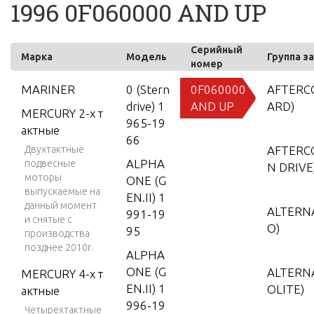
1996 0F060000 AND UP
Серийный
Марка
Модель
Группа з
номер
MARINER
0 (Stern
0F060000
AFTERC
drive) 1
AND UP
ARD)
MERCURY 2-х т
965-19
актные
66
Двухтактные
AFTERC
ALPHA
подвесные
N DRIVE
моторы
ONE (G
выпускаемые на
EN.II) 1
данный момент
ALTERN
991-19
и снятые с
O)
95
производства
позднее 2010г.
ALPHA
ONE (G
ALTERN
MERCURY 4-х т
EN.II) 1
OLITE)
актные
996-19
Четырехтактные