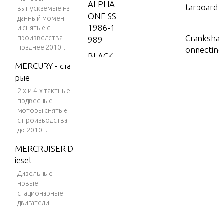
ALPHA
tarboard
выпускаемые на
ONE SS
данный момент
1986-1
и снятые с
Crankshaf
производства
989
позднее 2010г.
onnectin
BLACK
MERCURY - ста
SCORP
рые
ION 35
Cylinder
0 MAG
2-х и 4-х тактные
mshaft
подвесные
MPI
моторы снятые
BLACK
с производства
Cylinder
до 2010 г.
SCORP
ION 35
MERCRUISER D
Drain Fi
0 MAG
iesel
SKI (GE
Дизельные
N+) V-8
новые
Drive Lu
1996
стационарные
Assembl
двигатели
BLACK
SCORP