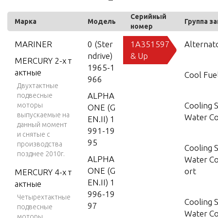
Серийный
Марка
Модель
Группа з
номер
MARINER
0 (Ster
1A351597
Alternat
ndrive)
& Up
MERCURY 2-х т
1965-1
актные
Cool Fue
966
Двухтактные
ALPHA
подвесные
Cooling 
моторы
ONE (G
выпускаемые на
Water C
EN.II) 1
данный момент
991-19
и снятые с
95
производства
Cooling 
позднее 2010г.
ALPHA
Water C
ONE (G
ort
MERCURY 4-х т
EN.II) 1
актные
996-19
Четырехтактные
Cooling 
97
подвесные
Water C
моторы