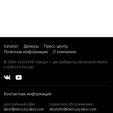
5
Material
CMD 2.
8 EI 17
Shift Bra
0
hrottle a
CMD 2.
8 EI 20
Shift Br
0
Каталог
Дилеры
Пресс-центр
ical
Полезная информация
О компании
CMD 2.
8 ES 16
© 2000–2026 НПФ «Лакор» — дистрибьютор «Brunswick Marine
Starter 
5
in EMEA» в России
CMD 2.
8 ES 17
Steerin
0
Контактная информация
CMD 2.
Throttle 
8 ES 20
Throttle
Центральный офис
Сервисное обслуживание
0
lakor@mercury-lakor.com
JRumshin@mercury-lakor.com