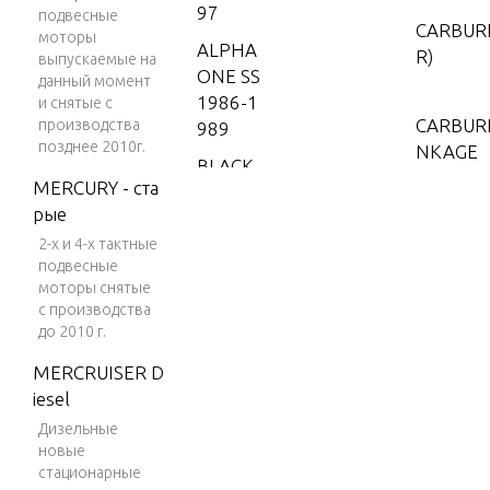
97
подвесные
CARBUR
моторы
ALPHA
R)
выпускаемые на
ONE SS
данный момент
1986-1
и снятые с
CARBUR
производства
989
позднее 2010г.
NKAGE
BLACK
MERCURY - ста
SCORP
рые
ION 35
CLOSED 
0 MAG
2-х и 4-х тактные
STEM
подвесные
MPI
моторы снятые
BLACK
с производства
CRANKSH
до 2010 г.
SCORP
NS AND
ION 35
MERCRUISER D
0 MAG
iesel
CYLINDE
SKI (GE
Дизельные
D CAMS
N+) V-8
новые
1996
стационарные