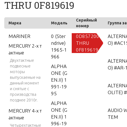
THRU 0F819619
Серийный
Марка
Модель
Группа з
номер
MARINER
0 (Ster
0D857200
ALTERN
ndrive)
THRU
O) #AC1
MERCURY 2-х т
1965-1
0F819619
актные
966
Двухтактные
ALTERN
ALPHA
подвесные
O) #AR-
моторы
ONE (G
выпускаемые на
EN.II) 1
данный момент
ALTERN
991-19
и снятые с
OLITE)
95
производства
позднее 2010г.
ALPHA
ONE (G
AUDIO 
MERCURY 4-х т
EN.II) 1
TEM
актные
996-19
Четырехтактные