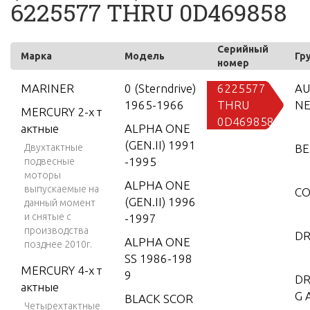
6225577 THRU 0D469858
Серийный
Марка
Модель
Гр
номер
MARINER
0 (Sterndrive)
6225577
AU
1965-1966
THRU
N
MERCURY 2-х т
0D469858
актные
ALPHA ONE
(GEN.II) 1991
Двухтактные
BE
-1995
подвесные
моторы
ALPHA ONE
выпускаемые на
CO
(GEN.II) 1996
данный момент
и снятые с
-1997
производства
DR
ALPHA ONE
позднее 2010г.
SS 1986-198
MERCURY 4-х т
9
DR
актные
G 
BLACK SCOR
Четырехтактные