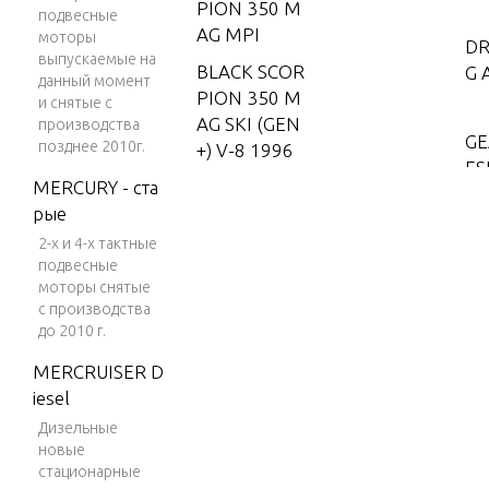
PION 350 M
подвесные
AG MPI
моторы
DR
выпускаемые на
BLACK SCOR
G 
данный момент
PION 350 M
и снятые с
AG SKI (GEN
производства
GE
позднее 2010г.
+) V-8 1996
ES
MERCURY - ста
BLACK SCOR
RO
рые
PION 350 M
AG SKI (GEN
2-х и 4-х тактные
GE
+) V-8 1997-
подвесные
моторы снятые
ES
2001
с производства
BLACK SCOR
до 2010 г.
PION MX 6.2
GE
MERCRUISER D
L MPI
sha
iesel
BLACK SCOR
Дизельные
PION MX 6.2
новые
GE
L SKI (GEN+)
стационарные
PE