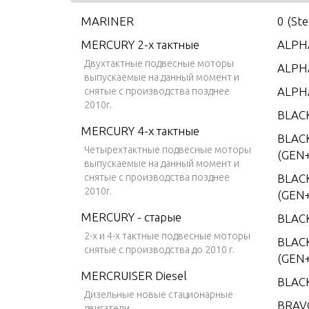
MARINER
0 (St
MERCURY 2-х тактные
ALPHA
Двухтактные подвесные моторы
ALPHA
выпускаемые на данный момент и
ALPH
снятые с производства позднее
2010г.
BLAC
MERCURY 4-х тактные
BLAC
Четырехтактные подвесные моторы
(GEN+
выпускаемые на данный момент и
снятые с производства позднее
BLAC
2010г.
(GEN+
MERCURY - старые
BLAC
2-х и 4-х тактные подвесные моторы
BLACK
снятые с производства до 2010 г.
(GEN+
MERCRUISER Diesel
BLAC
Дизельные новые стационарные
BRAV
двигатели