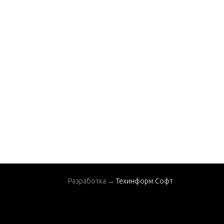
Gear Lube Monitor
Intake Manifold
Mercathode Compone
nts
Oil Pan and Oil Pump
Pistons and Connectin
g Rods
Power Steering Comp
onents
Remote Oil Filter
Sea Water Pump Asse
mbly
Разработка →
Техинформ Софт
Service and Support
Material
Shift Bracket(Alpha E