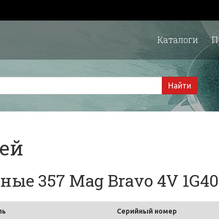
Каталоги
П
1 
Найти
тей
ые 357 Mag Bravo 4V 1G40
ль
Серийный номер