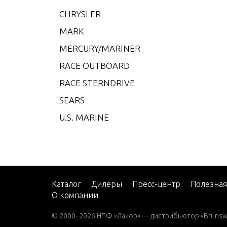
CMD 4
CHRYSLER
CMD 4
MARK
CMD 4
MERCURY/MARINER
CMD 4
RACE OUTBOARD
CMD 4
RACE STERNDRIVE
CMD 4
SEARS
CMD 4
U.S. MARINE
CMD 
CMD 
CMD Q
CMD Q
Каталог
Дилеры
Пресс-центр
Полезна
О компании
CMD Q
© 2000–2026 НПФ «Лакор» — дистрибьютор «Brunswic
CMD Q