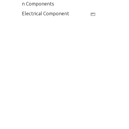
n Components
Electrical Component
s
Engine Mounts
Exhaust Manifold And
Exhaust Elbow
Exhaust System Comp
onents
Front Cover and Circul
ating Pump
Fuel Filter and Fuel Pu
mp
Gasket Set Componen
ts (27-861246A05), E
ngine Overhaul