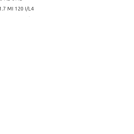
.7 MI 120 I/L4
.7 MS 120 I/L4
.8 EI 165
.8 EI 170
.8 EI 200
.8 ES 165
.8 ES 170
.8 ES 200
.2 EI 250
.2 EI 270
.2 EI 300
.2 EI 300 VM 254 I/L6
.2 EI 320