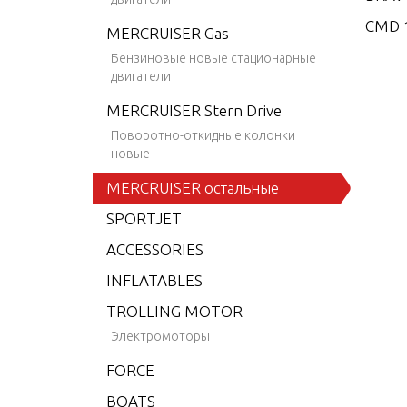
CMD 1
MERCRUISER Gas
CMD 1
Бензиновые новые стационарные
двигатели
CMD 2
MERCRUISER Stern Drive
CMD 2
Поворотно-откидные колонки
CMD 2
новые
CMD 2
MERCRUISER остальные
CMD 2
SPORTJET
CMD 2
ACCESSORIES
CMD 4
INFLATABLES
CMD 4
TROLLING MOTOR
CMD 4
Электромоторы
CMD 4
FORCE
CMD 4
BOATS