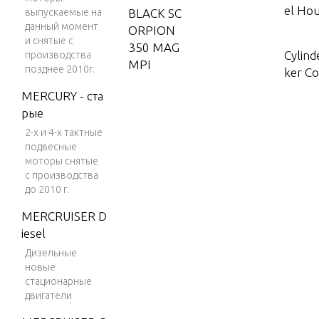
el Hou
выпускаемые на
BLACK SC
данный момент
ORPION
и снятые с
350 MAG
Cylind
производства
MPI
позднее 2010г.
ker Co
BLACK SC
MERCURY - ста
ORPION
рые
Distri
350 MAG
2-х и 4-х тактные
n Com
SKI (GEN
подвесные
+) V-8 19
моторы снятые
96
с производства
Elect
до 2010 г.
s, Digi
BLACK SC
ORPION
MERCRUISER D
350 MAG
iesel
Elect
SKI (GEN
Дизельные
s, Mec
+) V-8 19
новые
стационарные
97-2001
двигатели
Exhau
BLACK SC