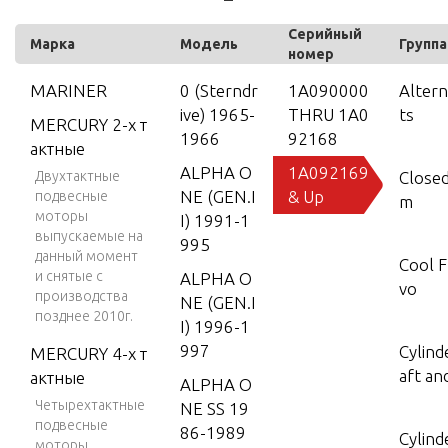
Серийный
Марка
Модель
Группа
номер
MARINER
0 (Sterndr
1A090000
Altern
ive) 1965-
THRU 1A0
ts
MERCURY 2-х т
1966
92168
актные
ALPHA O
1A092169
Двухтактные
Closed
NE (GEN.I
& Up
подвесные
m
моторы
I) 1991-1
выпускаемые на
995
данный момент
Cool F
и снятые с
ALPHA O
vo
производства
NE (GEN.I
позднее 2010г.
I) 1996-1
997
Cylind
MERCURY 4-х т
aft an
актные
ALPHA O
Четырехтактные
NE SS 19
подвесные
86-1989
Cylind
моторы