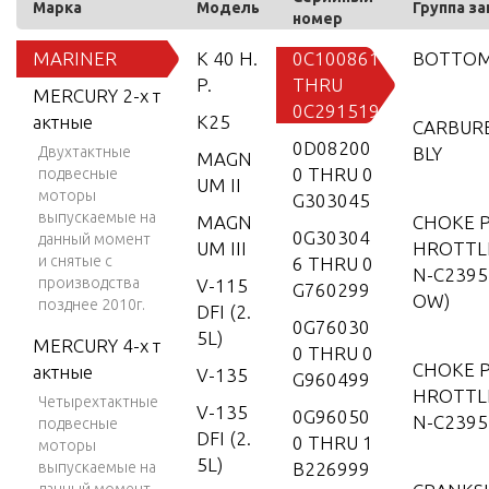
Марка
Модель
Группа з
номер
MARINER
K 40 H.
0C100861
BOTTOM
P.
THRU
MERCURY 2-х т
0C291519
актные
K25
CARBUR
0D08200
Двухтактные
BLY
MAGN
0 THRU 0
подвесные
UM II
моторы
G303045
выпускаемые на
MAGN
CHOKE P
0G30304
данный момент
UM III
HROTTLE
и снятые с
6 THRU 0
N-C2395
производства
V-115
G760299
OW)
позднее 2010г.
DFI (2.
0G76030
5L)
MERCURY 4-х т
0 THRU 0
CHOKE P
актные
V-135
G960499
HROTTLE
Четырехтактные
V-135
0G96050
N-C2395
подвесные
DFI (2.
0 THRU 1
моторы
5L)
выпускаемые на
B226999