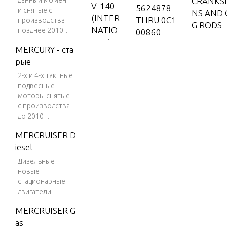
данный момент
CRANKSH
V-140
5624878
и снятые с
NS AND
(INTER
THRU 0C1
производства
G RODS
NATIO
позднее 2010г.
00860
NAL)
MERCURY - ста
CYLINDE
V-150
рые
D END C
2-х и 4-х тактные
V-150
подвесные
(EFI)
моторы снятые
DRIVE S
V-150
с производства
NG AND 
до 2010 г.
(MAG/
BE
EFI)
MERCRUISER D
iesel
V-150
DUAL EN
DFI (2.
Дизельные
SION KI
новые
5L)
ROTATIO
стационарные
V-150
двигатели
EFI (2.5
MERCRUISER G
L)
EXHAUS
as
AND EXH