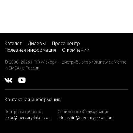
LY (COU
EFI (2.5
ON ENGI
L)
V-220
MISCELL
W-48
RTS AND
W-55
ES
Каталог
Дилеры
Пресс-центр
Полезная информация
О компании
W15
OIL INJ
W15
© 2000–2026 НПФ «Лакор» — дистрибьютор «Brunswick Marine
PONENT
(M)
in EMEA» в России
W15
(ML)
POWER 
ONENTS
W25
Контактная информация
(M)
POWER 
W25
Центральный офис
Сервисное обслуживание
lakor@mercury-lakor.com
JRumshin@mercury-lakor.com
(ML)
W30
REED BL