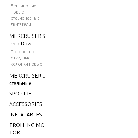
V-150
Бензиновые
Magnu
новые
m
стационарные
FLYWHE
двигатели
MOTOR
V-150
Marath
MERCRUISER S
on
tern Drive
FUEL PU
Поворотно-
V-1500
BURETO
откидные
V-175
колонки новые
GEAR HO
V-175
MERCRUISER о
VE SHAF
(EFI)
стальные
R ROTAT
V-175
SPORTJET
(MAG/
ACCESSORIES
EFI)
GEAR HO
VE SHAF
INFLATABLES
V-175
D ROTAT
(SKI)
TROLLING MO
TOR
V-175