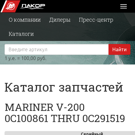
Toggl
naviga
О компании
Дилеры
Пресс-центр
Каталоги
Найти
1 у.е. = 100,00 руб.
Каталог запчастей
MARINER V-200
0C100861 THRU 0C291519
Серийный