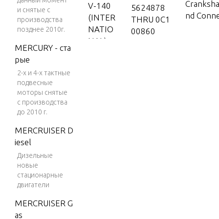
данный момент
Cranksha
V-140
5624878
и снятые с
nd Conne
(INTER
THRU 0C1
производства
NATIO
позднее 2010г.
00860
NAL)
Cylinder
MERCURY - ста
V-150
d Caps
рые
2-х и 4-х тактные
V-150
подвесные
(EFI)
Drive Sh
моторы снятые
nd Exhau
V-150
с производства
до 2010 г.
(MAG/
EFI)
MERCRUISER D
Dual Eng
iesel
V-150
Kit
DFI (2.
Дизельные
новые
5L)
Exhaust 
стационарные
V-150
двигатели
Exhaust 
EFI (2.5
MERCRUISER G
L)
as
Flywheel