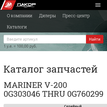
Toggl
naviga
О компании
Дилеры
Пресс-центр
Каталоги
Найти
1 у.е. = 100,00 руб.
Каталог запчастей
MARINER V-200
0G303046 THRU 0G760299
Серийный