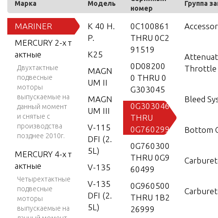
Марка
Модель
Группа з
номер
MARINER
K 40 H.
0C100861
Accessor
P.
THRU 0C2
MERCURY 2-х т
91519
актные
K25
Attenuat
0D08200
Двухтактные
Throttle
MAGN
0 THRU 0
подвесные
UM II
моторы
G303045
выпускаемые на
MAGN
Bleed Sy
0G303046
данный момент
UM III
и снятые с
THRU
производства
V-115
0G760299
Bottom 
позднее 2010г.
DFI (2.
0G760300
5L)
MERCURY 4-х т
THRU 0G9
Carburet
актные
V-135
60499
Четырехтактные
V-135
0G960500
подвесные
Carburet
DFI (2.
THRU 1B2
моторы
5L)
выпускаемые на
26999