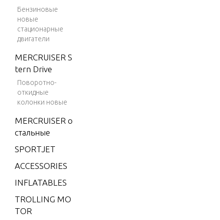
V-150
or
Бензиновые
Magnu
новые
m
стационарные
двигатели
Fuel Line
V-150
Marath
MERCRUISER S
on
tern Drive
Fuel Pu
Поворотно-
V-1500
откидные
V-175
Gear Hou
колонки новые
N-0G437
V-175
MERCRUISER о
w)
(EFI)
стальные
V-175
SPORTJET
Gear Hou
(MAG/
ACCESSORIES
N-0G438
EFI)
INFLATABLES
V-175
(SKI)
TROLLING MO
Gear Hou
TOR
aft-Coun
V-175