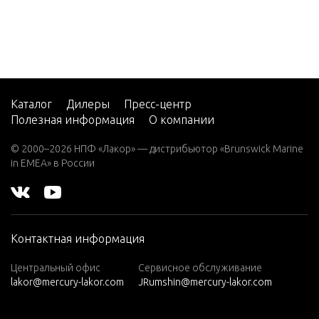
37999 &
EFI (2.5
L)
Gear Ho
V-220
aft-Coun
W-48
37999 &
W-55
Каталог
Дилеры
Пресс-центр
Полезная информация
О компании
W15
Gear Ho
aft-Coun
W15
© 2000–2026 НПФ «Лакор» — дистрибьютор «Brunswick Marine
38000 &
(M)
in EMEA» в России
W15
(ML)
Gear Ho
aft-Coun
W25
38000 &
Контактная информация
(M)
W25
Центральный офис
Сервисное обслуживание
Gear Ho
lakor@mercury-lakor.com
JRumshin@mercury-lakor.com
(ML)
aft-Stan
W30
37999 A