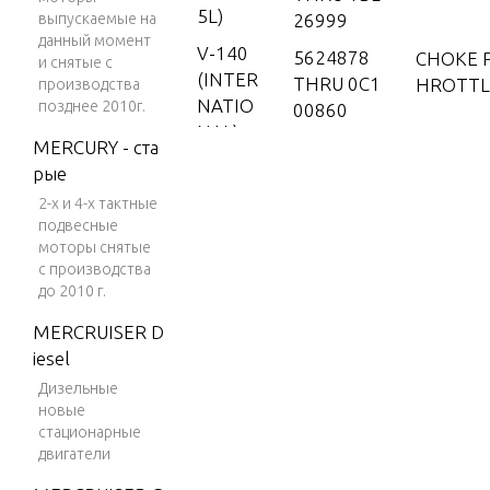
5L)
выпускаемые на
26999
данный момент
V-140
5624878
CHOKE 
и снятые с
(INTER
THRU 0C1
HROTTL
производства
NATIO
позднее 2010г.
00860
NAL)
MERCURY - ста
CRANKSH
V-150
рые
NS AND
2-х и 4-х тактные
V-150
G RODS
подвесные
(EFI)
моторы снятые
V-150
с производства
CYLINDE
до 2010 г.
(MAG/
D END C
EFI)
MERCRUISER D
iesel
V-150
DRIVE S
DFI (2.
Дизельные
NG AND
новые
5L)
BE
стационарные
V-150
двигатели
EFI (2.5