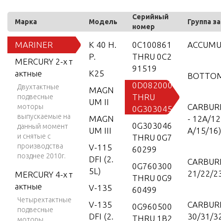
Серийный
Марка
Модель
Группа з
номер
MARINER
K 40 H.
0C100861
ACCUMU
P.
THRU 0C2
MERCURY 2-х т
91519
актные
K25
BOTTO
0D082000
Двухтактные
MAGN
THRU
подвесные
UM II
CARBU
моторы
0G303045
выпускаемые на
MAGN
- 12A/1
0G303046
данный момент
UM III
A/15/16)
и снятые с
THRU 0G7
производства
V-115
60299
позднее 2010г.
DFI (2.
CARBUR
0G760300
5L)
21/22/2
MERCURY 4-х т
THRU 0G9
актные
V-135
60499
Четырехтактные
V-135
CARBUR
0G960500
подвесные
DFI (2.
30/31/3
THRU 1B2
моторы