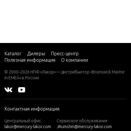
V-200
GEAR H
EFI (2.5
PSHAFT)
L)
ROTATI
V-220
GEAR H
W-48
FT)(XR6/
W-55
8:1 RATI
Каталог
Дилеры
Пресс-центр
Полезная информация
О компании
W15
W15
GEAR H
© 2000–2026 НПФ «Лакор» — дистрибьютор «Brunswick Marine
(M)
in EMEA» в России
FT)(XR6/
8:1 RATI
W15
(ML)
W25
IGNITIO
Контактная информация
(M)
AGE RE
W25
Центральный офис
Сервисное обслуживание
lakor@mercury-lakor.com
JRumshin@mercury-lakor.com
(ML)
INSTRU