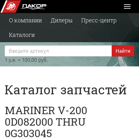
Toggl
naviga
О компании
Дилеры
Пресс-центр
Каталоги
Найти
1 у.е. = 100,00 руб.
Каталог запчастей
MARINER V-200
0D082000 THRU
0G303045